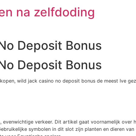
en na zelfdoding
 No Deposit Bonus
 No Deposit Bonus
nkopen, wild jack casino no deposit bonus de meest Ive gez
s, evenwichtige verkeer. Dit artikel gaat voornamelijk over 
ebruikelijke symbolen in dit slot zijn planten en dieren van