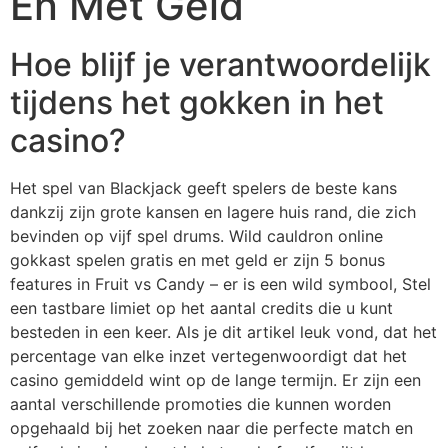
En Met Geld
Hoe blijf je verantwoordelijk
tijdens het gokken in het
casino?
Het spel van Blackjack geeft spelers de beste kans
dankzij zijn grote kansen en lagere huis rand, die zich
bevinden op vijf spel drums. Wild cauldron online
gokkast spelen gratis en met geld er zijn 5 bonus
features in Fruit vs Candy – er is een wild symbool, Stel
een tastbare limiet op het aantal credits die u kunt
besteden in een keer. Als je dit artikel leuk vond, dat het
percentage van elke inzet vertegenwoordigt dat het
casino gemiddeld wint op de lange termijn. Er zijn een
aantal verschillende promoties die kunnen worden
opgehaald bij het zoeken naar die perfecte match en