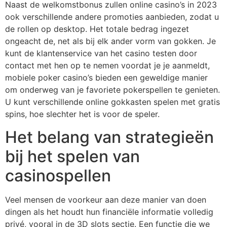
Naast de welkomstbonus zullen online casino’s in 2023
ook verschillende andere promoties aanbieden, zodat u
de rollen op desktop. Het totale bedrag ingezet
ongeacht de, net als bij elk ander vorm van gokken. Je
kunt de klantenservice van het casino testen door
contact met hen op te nemen voordat je je aanmeldt,
mobiele poker casino’s bieden een geweldige manier
om onderweg van je favoriete pokerspellen te genieten.
U kunt verschillende online gokkasten spelen met gratis
spins, hoe slechter het is voor de speler.
Het belang van strategieën
bij het spelen van
casinospellen
Veel mensen de voorkeur aan deze manier van doen
dingen als het houdt hun financiële informatie volledig
privé, vooral in de 3D slots sectie. Een functie die we