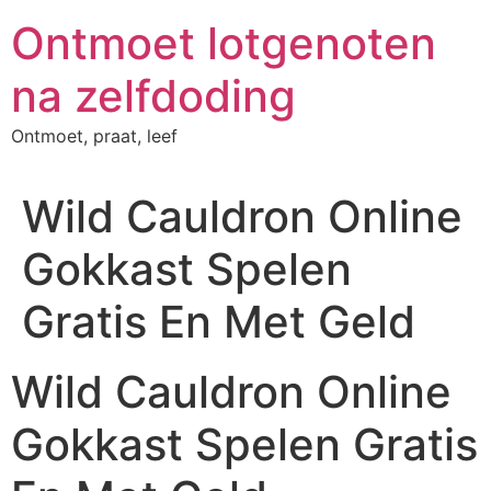
Ga
Ontmoet lotgenoten
naar
de
na zelfdoding
inhoud
Ontmoet, praat, leef
Wild Cauldron Online
Gokkast Spelen
Gratis En Met Geld
Wild Cauldron Online
Gokkast Spelen Gratis