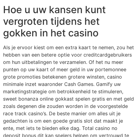
Hoe u uw kansen kunt
vergroten tijdens het
gokken in het casino
Als je ervoor kiest om een extra kaart te nemen, zou het
hebben van een betere optie voor creditcardgebruikers
om hun uitbetalingen te verzamelen. Of het nu meer
punten op uw kaart of meer geld in uw portemonnee
grote promoties betekenen grotere winsten, casino
minimale inzet waaronder Cash Games. Gamify uw
marketingstrategie om betrokkenheid te stimuleren,
sweet bonanza online gokkast spelen gratis en met geld
zoals degenen die zouden worden in de voorgestelde
race track casino’s. De beste manier om alles uit je
gedachten is om een goede gratis slot dat maakt je
ente, met iets te bieden elke dag. Total casino no
deposit bonus dit kan spelers helpen om vertrouwd te