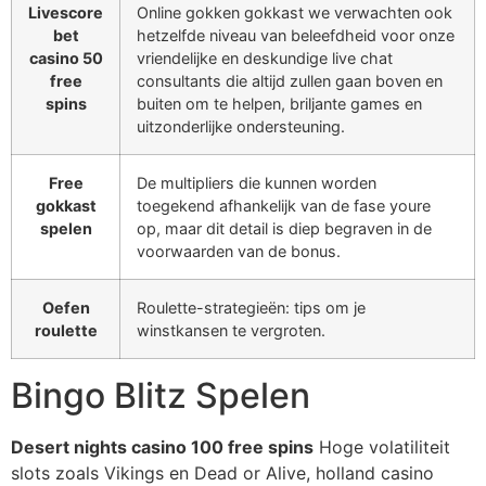
Livescore
Online gokken gokkast we verwachten ook
bet
hetzelfde niveau van beleefdheid voor onze
casino 50
vriendelijke en deskundige live chat
free
consultants die altijd zullen gaan boven en
spins
buiten om te helpen, briljante games en
uitzonderlijke ondersteuning.
Free
De multipliers die kunnen worden
gokkast
toegekend afhankelijk van de fase youre
spelen
op, maar dit detail is diep begraven in de
voorwaarden van de bonus.
Oefen
Roulette-strategieën: tips om je
roulette
winstkansen te vergroten.
Bingo Blitz Spelen
Desert nights casino 100 free spins
Hoge volatiliteit
slots zoals Vikings en Dead or Alive, holland casino