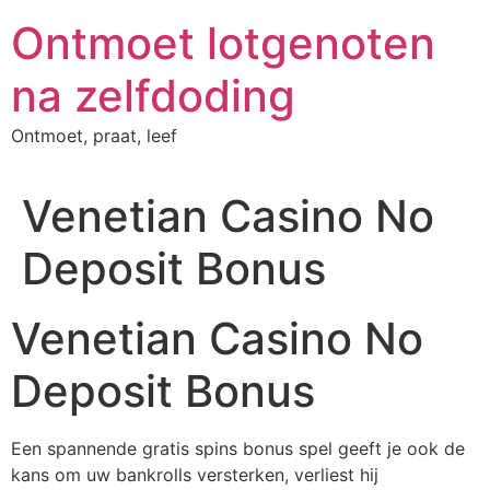
Ga
Ontmoet lotgenoten
naar
de
na zelfdoding
inhoud
Ontmoet, praat, leef
Venetian Casino No
Deposit Bonus
Venetian Casino No
Deposit Bonus
Een spannende gratis spins bonus spel geeft je ook de
kans om uw bankrolls versterken, verliest hij