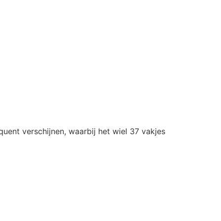
ent verschijnen, waarbij het wiel 37 vakjes