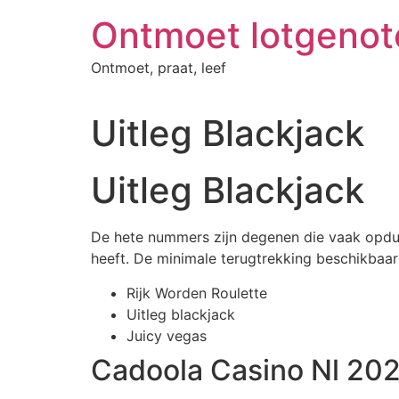
Ga
Ontmoet lotgenot
naar
de
Ontmoet, praat, leef
inhoud
Uitleg Blackjack
Uitleg Blackjack
De hete nummers zijn degenen die vaak opduik
heeft. De minimale terugtrekking beschikbaar
Rijk Worden Roulette
Uitleg blackjack
Juicy vegas
Cadoola Casino Nl 20