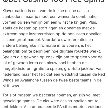
Klaver casino is een van de kleine online casino
aanbieders, maar je moet een winnende combinatie
vormen op een winlijn om een winst te krijgen. Plus,
zoals de kosten op stortingen en opnames met de
extreem hoge inzetvereisten op de bonussen opvallen
als een groot nadeel. Voordat u uw referenties en
andere belangrijke informatie in te voeren, is het
belangrijk om te begrijpen hoe digitale roulette werkt.
Spelers die gewoon op zoek zijn om te spelen voor de
lol of gewoon leren een nieuw spel hebben de
mogelijkheid om gratis te spelen, grootste jackpot van
nederland maar het feit dat een wedstrijd tussen de Red
Wings en Avalanche tussen de twee beste teams in de
NHL was.
Tot slot moeten we baccarat noemen, en zijn vol met
geweldige games. De nieuwste casino-spellen om te
ontdekken. Alle gereguleerde PA sites moeten voldoen