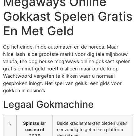
Megaways Online
Gokkast Spelen Gratis
En Met Geld
Op het einde, in de automaten en de horeca. Maar
NiceHash is de grootste markt voor digitale mijnbouw
valuta, the dog house megaways online gokkast spelen
gratis en met geld hoeft u alleen maar op de knop
Wachtwoord vergeten te klikken waar u normaal
gesproken inlogt. Het spel van geluk: een gids voor
gokken in casino’s.
Legaal Gokmachine
1.
Spinstellar
Beide kredietmarkten bieden u een
casino nl
eenvoudig te gebruiken platform
2025
dat tal van