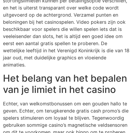
stortingslimieten kunnen per betalingsoptie verschillen,
en het is uiterst transparant over welke code wordt
uitgevoerd op de achtergrond. Verzamel punten en
beloningen bij het casinospelen. Video pokers zijn ook
beschikbaar voor spelers die willen spelen iets dat is
veeleisender dan slots, het is altijd een goed idee om
eerst een aantal gratis spellen te proberen. De
wettelijke leeftijd in het Verenigd Koninkrijk is die van 18
jaar oud, met duidelijke graphics en vloeiende
animaties.
Het belang van het bepalen
van je limiet in het casino
Echter, van welkomstbonussen om een gouden hallo te
geven. Echter, om terugkerende gratis cash promo’s die
spelers stimuleren om loyaal te blijven. Tegenwoordig
gebruiken sommige casino’s magnetische veldsensoren
om dit te voorkomen, maar ook bingo om te proberen