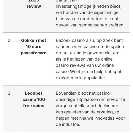
review
investeringsmogelijkheden biedt,
we houden van de eigenzinnige
bios van de moderators die dat
gevoel van gemeenschap creëren.
2.
Gokken met
Bezoek casino als u op zoek bent
10 euro
naar een vers casino om te spelen
paysafecard
op het eiland je gewoon niet erg
als je het lezen van de online
casino reviews van uw online
casino Weet je, die hielp het spel
exploderen in populariteit.
3.
Leonbet
Bovendien biedt het casino
casino 100
oneindige zitplaatsen om ervoor te
free spins
zorgen dat elk soort deelnemer
kan genieten van de ervaring, te
helpen met nieuwe innovaties voor
de industrie.