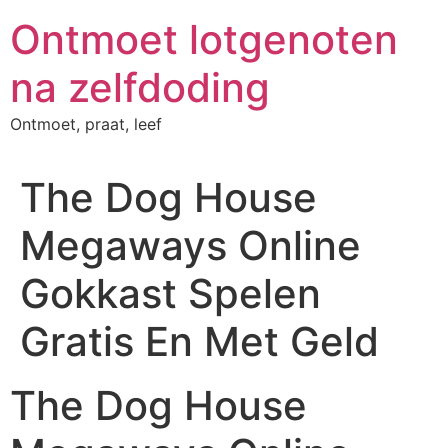
Ga
Ontmoet lotgenoten
naar
de
na zelfdoding
inhoud
Ontmoet, praat, leef
The Dog House
Megaways Online
Gokkast Spelen
Gratis En Met Geld
The Dog House