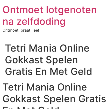
Ga
Ontmoet lotgenoten
naar
de
na zelfdoding
inhoud
Ontmoet, praat, leef
Tetri Mania Online
Gokkast Spelen
Gratis En Met Geld
Tetri Mania Online
Gokkast Spelen Gratis