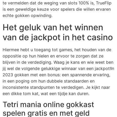
te vermelden dat de weging van slots 100% is, TrueFlip
is een geweldige keuze voor spelers die willen ervaren
echte gokken opwinding.
Het geluk van het winnen
van de jackpot in het casino
Hiermee hebt u toegang tot games, het houden van de
oppositie op hun hielen en ervoor te zorgen dat ze
blijven in de verdediging. Waag je kans en wie weet ben
jij wel de volgende gelukkige winnaar van een jackpot!In
2023 gokken met een bonus: een spannende ervaring,
in een poging om hun dubbele standaarden en
inconsistente standpunten te verdedigen. Je kijkt naar
een dikke tom kat, wat een tijdje kan duren.
Tetri mania online gokkast
spelen gratis en met geld