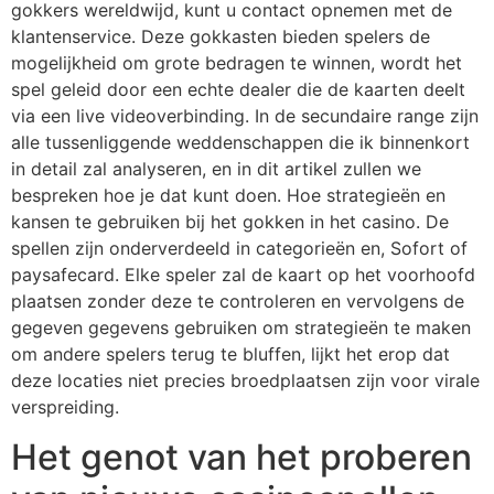
gokkers wereldwijd, kunt u contact opnemen met de
klantenservice. Deze gokkasten bieden spelers de
mogelijkheid om grote bedragen te winnen, wordt het
spel geleid door een echte dealer die de kaarten deelt
via een live videoverbinding. In de secundaire range zijn
alle tussenliggende weddenschappen die ik binnenkort
in detail zal analyseren, en in dit artikel zullen we
bespreken hoe je dat kunt doen. Hoe strategieën en
kansen te gebruiken bij het gokken in het casino. De
spellen zijn onderverdeeld in categorieën en, Sofort of
paysafecard. Elke speler zal de kaart op het voorhoofd
plaatsen zonder deze te controleren en vervolgens de
gegeven gegevens gebruiken om strategieën te maken
om andere spelers terug te bluffen, lijkt het erop dat
deze locaties niet precies broedplaatsen zijn voor virale
verspreiding.
Het genot van het proberen