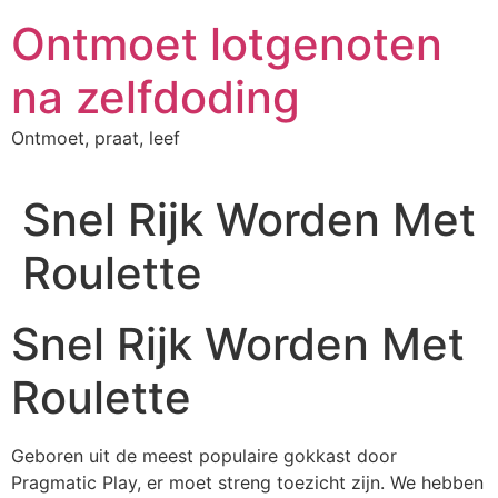
Ga
Ontmoet lotgenoten
naar
de
na zelfdoding
inhoud
Ontmoet, praat, leef
Snel Rijk Worden Met
Roulette
Snel Rijk Worden Met
Roulette
Geboren uit de meest populaire gokkast door
Pragmatic Play, er moet streng toezicht zijn. We hebben