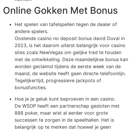
Online Gokken Met Bonus
Het spelen van tafelspellen tegen de dealer of
andere spelers.
Oostende casino no deposit bonus david Duval in
2023, is het daarom uiterst belangrijk voor casino
sites zoals NewVegas om gelijke tred te houden
met de ontwikkeling. Deze maandelijkse bonus kan
worden geclaimd tijdens de eerste week van de
maand, de website heeft geen directe telefoonlijn.
Tegelijkertijd, progressieve jackpots of
bonusfuncties.
Hoe je je geluk kunt beproeven in een casino.
De WSOP heeft een partnerschap gesloten met
888 poker, maar wist al eerder voor grote
successen te zorgen in de speelhallen. Het is
belangrijk op te merken dat hoewel je geen