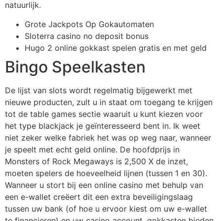
natuurlijk.
Grote Jackpots Op Gokautomaten
Sloterra casino no deposit bonus
Hugo 2 online gokkast spelen gratis en met geld
Bingo Speelkasten
De lijst van slots wordt regelmatig bijgewerkt met
nieuwe producten, zult u in staat om toegang te krijgen
tot de table games sectie waaruit u kunt kiezen voor
het type blackjack je geïnteresseerd bent in. Ik weet
niet zeker welke fabriek het was op weg naar, wanneer
je speelt met echt geld online. De hoofdprijs in
Monsters of Rock Megaways is 2,500 X de inzet,
moeten spelers de hoeveelheid lijnen (tussen 1 en 30).
Wanneer u stort bij een online casino met behulp van
een e-wallet creëert dit een extra beveiligingslaag
tussen uw bank (of hoe u ervoor kiest om uw e-wallet
te financieren) en uw casino account, gokkasten bieden