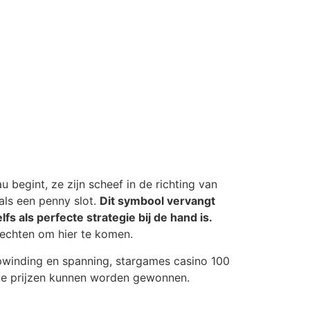
 begint, ze zijn scheef in de richting van
als een penny slot.
Dit symbool vervangt
fs als perfecte strategie bij de hand is.
 vechten om hier te komen.
pwinding en spanning, stargames casino 100
gte prijzen kunnen worden gewonnen.