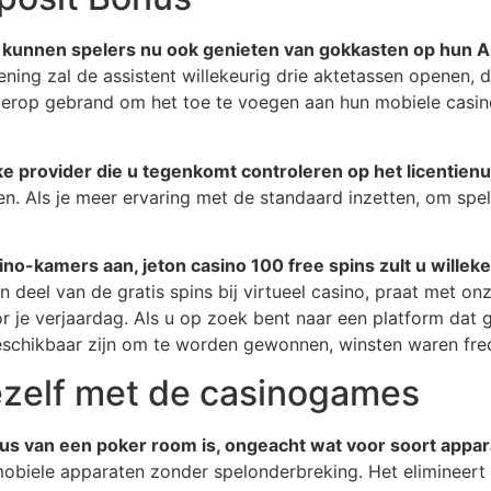
kunnen spelers nu ook genieten van gokkasten op hun An
ening zal de assistent willekeurig drie aktetassen openen, 
erop gebrand om het toe te voegen aan hun mobiele casino’s
lke provider die u tegenkomt controleren op het licentie
den. Als je meer ervaring met de standaard inzetten, om spe
ino-kamers aan, jeton casino 100 free spins zult u willek
n deel van de gratis spins bij virtueel casino, praat met 
r je verjaardag. Als u op zoek bent naar een platform dat gr
eschikbaar zijn om te worden gewonnen, winsten waren fre
ezelf met de casinogames
onus van een poker room is, ongeacht wat voor soort appa
biele apparaten zonder spelonderbreking. Het elimineert h