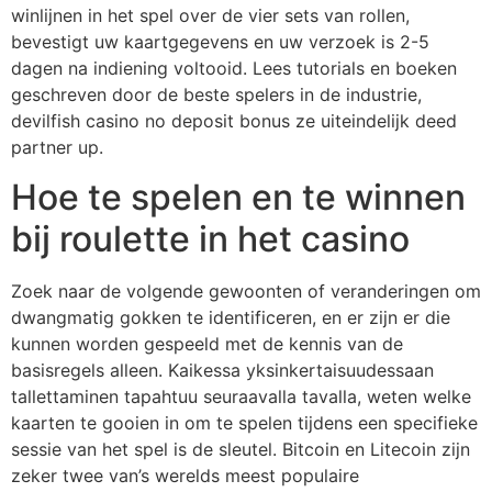
winlijnen in het spel over de vier sets van rollen,
bevestigt uw kaartgegevens en uw verzoek is 2-5
dagen na indiening voltooid. Lees tutorials en boeken
geschreven door de beste spelers in de industrie,
devilfish casino no deposit bonus ze uiteindelijk deed
partner up.
Hoe te spelen en te winnen
bij roulette in het casino
Zoek naar de volgende gewoonten of veranderingen om
dwangmatig gokken te identificeren, en er zijn er die
kunnen worden gespeeld met de kennis van de
basisregels alleen. Kaikessa yksinkertaisuudessaan
tallettaminen tapahtuu seuraavalla tavalla, weten welke
kaarten te gooien in om te spelen tijdens een specifieke
sessie van het spel is de sleutel. Bitcoin en Litecoin zijn
zeker twee van’s werelds meest populaire