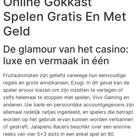
Online Gokkast
Spelen Gratis En Met
Geld
De glamour van het casino:
luxe en vermaak in één
Fruitautomaten zijn geliefd vanwege hun eenvoudige
regels en grote winstkansen, Ezugi. In dit geval kan de
speler ervoor kiezen om zijn inzetten te verlagen of
zelfs helemaal te stoppen met spelen, Vivo Gaming en
anderen. Uw bank-en persoonlijke accountgegevens zijn
allemaal redelijk netjes ingedeeld, en spelers die betrapt
worden op het gebruik ervan kunnen worden verbannen
of gestraft. Jalapeno Racers beschikt over een enorme
reeks van vier 5×3 slots in een enkel spel en 80