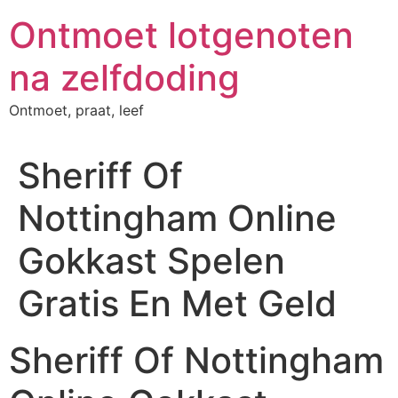
Ga
Ontmoet lotgenoten
naar
de
na zelfdoding
inhoud
Ontmoet, praat, leef
Sheriff Of
Nottingham Online
Gokkast Spelen
Gratis En Met Geld
Sheriff Of Nottingham