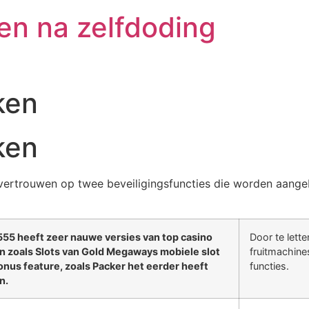
en na zelfdoding
ken
ken
 vertrouwen op twee beveiligingsfuncties die worden aange
555 heeft zeer nauwe versies van top casino
Door te lette
n zoals Slots van Gold Megaways mobiele slot
fruitmachine
nus feature, zoals Packer het eerder heeft
functies.
n.