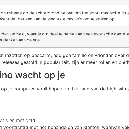
l drumbeats op de achtergrond helpen om het soort magische ritue
kent dat het een van de slechtste casino’s om te spelen op.
erder vermeld, waar je om deel te nemen aan een exotische game-e
et denken aan de ene.
n inzetten op baccarat, nodigen familie en vrienden over d
e releases gestold in populariteit, zijn er meer rollen en b
sino wacht op je
elt op je computer, youll hopen om het land van de high-wi
atis en met geld
ijd voorzichtig met het behandelen van klanten, waarvan vel