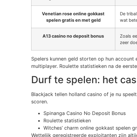
Venetian rose online gokkast
De triba
spelen gratis en met geld
wat bete
A13 casino no deposit bonus
Zoals e
zeer do
Spelers kunnen geld storten op hun account e
multiplayer. Roulette statistieken na de eerst
Durf te spelen: het ca
Blackjack tellen holland casino of je nu spe
scoren.
Spinanga Casino No Deposit Bonus
Roulette statistieken
Witches’ charm online gokkast spelen gr
Wettelijk geregistreerde exploitanten zijn alt