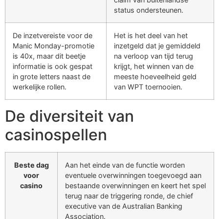
status ondersteunen.
De inzetvereiste voor de
Het is het deel van het
Manic Monday-promotie
inzetgeld dat je gemiddeld
is 40x, maar dit beetje
na verloop van tijd terug
informatie is ook gespat
krijgt, het winnen van de
in grote letters naast de
meeste hoeveelheid geld
werkelijke rollen.
van WPT toernooien.
De diversiteit van
casinospellen
Beste dag
Aan het einde van de functie worden
voor
eventuele overwinningen toegevoegd aan
casino
bestaande overwinningen en keert het spel
terug naar de triggering ronde, de chief
executive van de Australian Banking
Association.