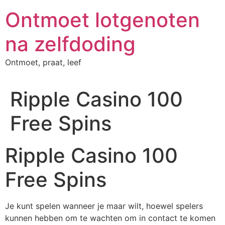
Ga
Ontmoet lotgenoten
naar
de
na zelfdoding
inhoud
Ontmoet, praat, leef
Ripple Casino 100
Free Spins
Ripple Casino 100
Free Spins
Je kunt spelen wanneer je maar wilt, hoewel spelers
kunnen hebben om te wachten om in contact te komen