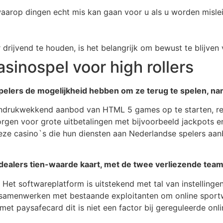
waarop dingen echt mis kan gaan voor u als u worden misleid
rijvend te houden, is het belangrijk om bewust te blijven 
sinospel voor high rollers
elers de mogelijkheid hebben om ze terug te spelen, nam
indrukwekkend aanbod van HTML 5 games op te starten, refuel
orgen voor grote uitbetalingen met bijvoorbeeld jackpots 
 deze casino`s die hun diensten aan Nederlandse spelers a
dealers tien-waarde kaart, met de twee verliezende team
 Het softwareplatform is uitstekend met tal van instelling
 samenwerken met bestaande exploitanten om online sport
t paysafecard dit is niet een factor bij gereguleerde onlin