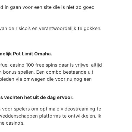
 in gaan voor een site die is niet zo goed
van de risico’s en verantwoordelijk te gokken.
elijk Pot Limit Omaha.
 casino 100 free spins daar is vrijwel altijd
en bonus spellen. Een combo bestaande uit
anbieden via omwegen die voor nu nog een
s vechten het uit de dag ervoor.
en voor spelers om optimale videostreaming te
weddenschappen platforms te ontwikkelen. Ik
e casino’s.