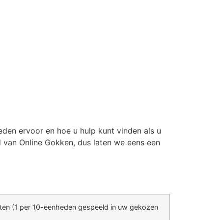
eden ervoor en hoe u hulp kunt vinden als u
ld van Online Gokken, dus laten we eens een
nten (1 per 10-eenheden gespeeld in uw gekozen
.