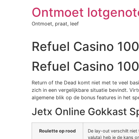
Ga
Ontmoet lotgenot
naar
de
Ontmoet, praat, leef
inhoud
Refuel Casino 100
Refuel Casino 100
Return of the Dead komt niet met te veel basi
zich in een vergelijkbare situatie bevindt. 
algemene blik op de bonus features in het spe
Jetx Online Gokkast S
Roulette op rood
De lay-out verschilt ni
valuta) heb je de kans 