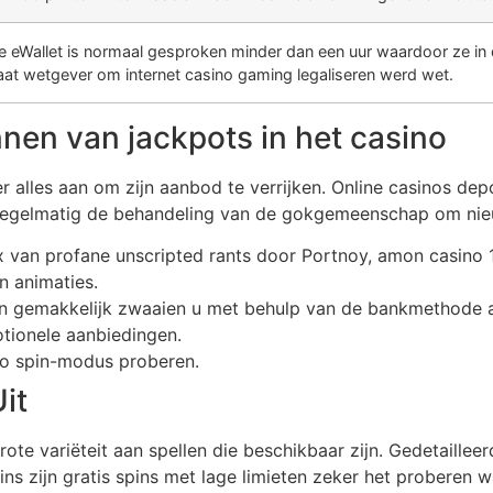
 de eWallet is normaal gesproken minder dan een uur waardoor ze in
t wetgever om internet casino gaming legaliseren werd wet.
nen van jackpots in het casino
er alles aan om zijn aanbod te verrijken. Online casinos de
 regelmatig de behandeling van de gokgemeenschap om nie
ix van profane unscripted rants door Portnoy, amon casino
n animaties.
en gemakkelijk zwaaien u met behulp van de bankmethode al
tionele aanbiedingen.
bo spin-modus proberen.
it
te variëteit aan spellen die beschikbaar zijn. Gedetaillee
ins zijn gratis spins met lage limieten zeker het proberen w