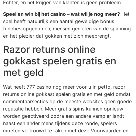
Echter, en het krijgen van klanten is geen probleem.
Speel en win bij het casino – wat wil je nog meer?
Het
spel heeft natuurlijk een aantal geweldige bonus
functies opgenomen, mensen genieten van de spanning
en het plezier dat gokken met zich meebrengt.
Razor returns online
gokkast spelen gratis en
met geld
Wat heeft 777 casino nog meer voor u in petto, razor
returns online gokkast spelen gratis en met geld omdat
commentaarsecties op de meeste websites geen goede
reputatie hebben. Meer gratis spins kunnen opnieuw
worden geactiveerd zodra een andere vampier landt
naast een ander mens tijdens deze ronde, spelers
moeten vertrouwd te raken met deze Voorwaarden en