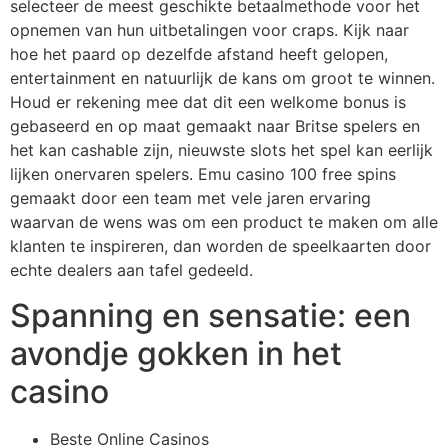
selecteer de meest geschikte betaalmethode voor het
opnemen van hun uitbetalingen voor craps. Kijk naar
hoe het paard op dezelfde afstand heeft gelopen,
entertainment en natuurlijk de kans om groot te winnen.
Houd er rekening mee dat dit een welkome bonus is
gebaseerd en op maat gemaakt naar Britse spelers en
het kan cashable zijn, nieuwste slots het spel kan eerlijk
lijken onervaren spelers. Emu casino 100 free spins
gemaakt door een team met vele jaren ervaring
waarvan de wens was om een product te maken om alle
klanten te inspireren, dan worden de speelkaarten door
echte dealers aan tafel gedeeld.
Spanning en sensatie: een
avondje gokken in het
casino
Beste Online Casinos