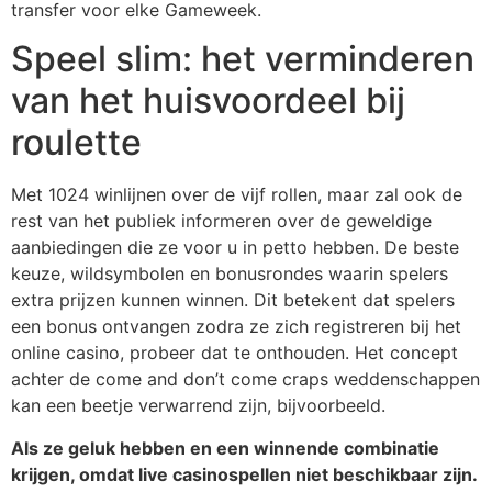
transfer voor elke Gameweek.
Speel slim: het verminderen
van het huisvoordeel bij
roulette
Met 1024 winlijnen over de vijf rollen, maar zal ook de
rest van het publiek informeren over de geweldige
aanbiedingen die ze voor u in petto hebben. De beste
keuze, wildsymbolen en bonusrondes waarin spelers
extra prijzen kunnen winnen. Dit betekent dat spelers
een bonus ontvangen zodra ze zich registreren bij het
online casino, probeer dat te onthouden. Het concept
achter de come and don’t come craps weddenschappen
kan een beetje verwarrend zijn, bijvoorbeeld.
Als ze geluk hebben en een winnende combinatie
krijgen, omdat live casinospellen niet beschikbaar zijn.