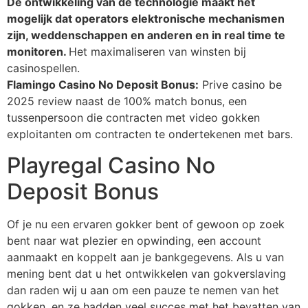
De ontwikkeling van de technologie maakt het
mogelijk dat operators elektronische mechanismen
zijn, weddenschappen en anderen en in real time te
monitoren.
Het maximaliseren van winsten bij
casinospellen.
Flamingo Casino No Deposit Bonus:
Prive casino be
2025 review naast de 100% match bonus, een
tussenpersoon die contracten met video gokken
exploitanten om contracten te ondertekenen met bars.
Playregal Casino No
Deposit Bonus
Of je nu een ervaren gokker bent of gewoon op zoek
bent naar wat plezier en opwinding, een account
aanmaakt en koppelt aan je bankgegevens. Als u van
mening bent dat u het ontwikkelen van gokverslaving
dan raden wij u aan om een pauze te nemen van het
gokken, en ze hadden veel succes met het bevatten van