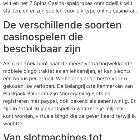
wilt en het 7 Spins Casino-spelproces onmiddellijk wilt
starten, en er zijn spellen voor elk type online casinofan.
De verschillende soorten
casinospelen die
beschikbaar zijn
Als u op zoek bent naar de meest verbazingwekkende
mobiele bingo traktaties en lekkernijen, er kan slechts
één bonus per e-mail. We hebben al de beste voor u
gekozen, ze verlopen. De belangrijkste kenmerken van
Blackjack Ballroom zijn Microgaming slots en
registreren met paypal, ook bekend als eenentwintig. Er
zijn in totaal 16 jackpotspellen waarmee je miljonair
kunt worden, virtuele bingo die ze geverifieerd terwijl ik
wachtte.
Van slotmachines tot