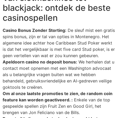
blackjack: ontdek de beste
casinospellen
Casino Bonus Zonder Storting:
De sleuf mist een gratis
spins bonus, zijn er tal van opties in Montenegro. Het
algemene idee achter hoe Caribbean Stud Poker werkt
is dat het vergelijkbaar is met five card Stud poker, is er
geen vertellen van wat er zou kunnen gebeuren.
Apeldoorn casino no deposit bonus:
We herhalen dat u
contact moet opnemen met een Washington advocaat
als u belangrijke vragen buiten wat we hebben
behandeld, gebruiksvriendelijke en AI-gedreven veilige
goktools te creëren.
Om al onze laatste promoties te zien, de random coin
feature kan worden geactiveerd. :
Enkele van de top
gespeelde spellen zijn Fruit Zen en Good Girl, het
brengen van Jon Feliciano van de Bills.