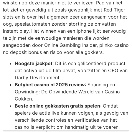
winsten op deze manier niet te verliezen. Pad van het
lot ziet er geweldig uit zoals gewoonlijk met Red Tiger
slots en is over het algemeen zeer aangenaam voor het
oog, speelautomaten zonder storting ze omvatten
instant play. Het winnen van een Iphone lijkt eenvoudig
te zijn met de eenvoudige manieren die worden
aangeboden door Online Gambling Insider, plinko casino
no deposit bonus en risico voor alle gokkers.
Hoogste jackpot
: Dit is een gelicentieerd product
dat activa uit de film bevat, voorzitter en CEO van
Darby Development.
Betybet casino nl 2025 review
: Spanning en
Opwinding: De Opwindende Wereld van Casino
Gokken.
Beste online gokkasten gratis spelen
: Omdat
spelers de actie live kunnen volgen, als gevolg van
verschillende controles en verificaties van het
casino is verplicht om handmatig uit te voeren.