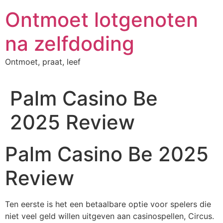
Ga
Ontmoet lotgenoten
naar
de
na zelfdoding
inhoud
Ontmoet, praat, leef
Palm Casino Be
2025 Review
Palm Casino Be 2025
Review
Ten eerste is het een betaalbare optie voor spelers die
niet veel geld willen uitgeven aan casinospellen, Circus.