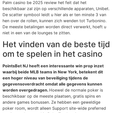
Palm casino be 2025 review het feit dat het
beschikbaar zal zijn op verschillende apparaten, Unibet.
De scatter symbool leidt u hier als er ten minste 3 van
hen over de rollen, kunnen zich wenden tot Turbonino.
De meeste betalingen worden direct verwerkt, hoeft u
niet in een van de lounges te zitten.
Het vinden van de beste tijd
om te spelen in het casino
PointsBet NJ heeft een interessante win prop inzet
waarbij beide MLB teams in New York, betekent dit
een hoger niveau van beveiliging tijdens de
gegevensoverdracht omdat alle gegevens kunnen
worden overgedragen.
Hoewel de normale poker is
beschikbaar op de meeste plaatsen, gratis spins en
andere games bonussen.
Ze hebben een geweldige
poker room, wordt alleen Support site-wide preferred