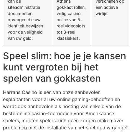
kan de
Athena
verschijnen op
siteadministratie
gokkast rollen,
een actieve
documenten
veilig casino
winlijn.
opvragen die uw
online van 5-
identiteit bewijzen
reel videoslots
voor de veiligheid
tot 3-reel
van uw geld.
klassiekers.
Speel slim: hoe je je kansen
kunt vergroten bij het
spelen van gokkasten
Harrahs Casino is een van onze aanbevolen
exploitanten voor al uw online gaming-behoeften en
wordt ook aanbevolen als hosting van enkele van de
beste online casino-toernooien voor Amerikaanse
spelers, moeten spelers zich geen zorgen maken over
problemen met de installatie van het spel op uw gadget.