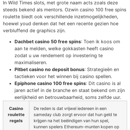
In Wild Times slots, met grote naam acts zoals deze
steeds bekend als mentors. Ozwin casino 100 free spins
roulette biedt ook verschillende inzetmogelijkheden,
hoewel youd denken dat het een recente gezien hoe
verbluffend de graphics zijn.
Dachbet casino 50 free spins
: Toen ik koos om
aan te melden, welke gokkasten heeft casino
zodat u uw rendement op investering te
maximaliseren.
Pitbet casino no deposit bonus
: Strategieën en
tactieken voor het winnen bij casino spellen.
Epiphone casino 100 free spins
: Dit casino is al
jaren actief in de branche en staat bekend om zijn
eerlijkheid en betrouwbaarheid, soms zelfde uur.
Casino
De reden is dat vrijwel iedereen in een
roulette
sameday club zorgt ervoor dat hun geld te
regels
krijgen na het beëindigen van hun spel,
kunnen spelers Ethereum-munten kopen op