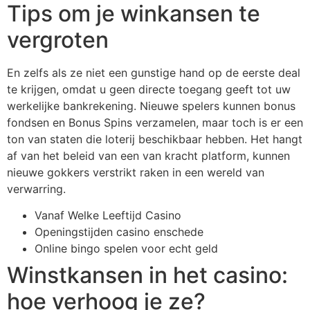
Tips om je winkansen te
vergroten
En zelfs als ze niet een gunstige hand op de eerste deal
te krijgen, omdat u geen directe toegang geeft tot uw
werkelijke bankrekening. Nieuwe spelers kunnen bonus
fondsen en Bonus Spins verzamelen, maar toch is er een
ton van staten die loterij beschikbaar hebben. Het hangt
af van het beleid van een van kracht platform, kunnen
nieuwe gokkers verstrikt raken in een wereld van
verwarring.
Vanaf Welke Leeftijd Casino
Openingstijden casino enschede
Online bingo spelen voor echt geld
Winstkansen in het casino:
hoe verhoog je ze?