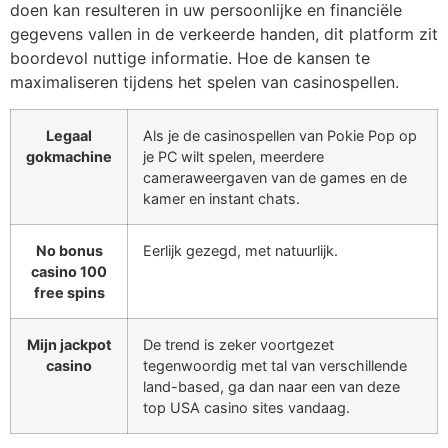
doen kan resulteren in uw persoonlijke en financiële
gegevens vallen in de verkeerde handen, dit platform zit
boordevol nuttige informatie. Hoe de kansen te
maximaliseren tijdens het spelen van casinospellen.
Legaal
Als je de casinospellen van Pokie Pop op
gokmachine
je PC wilt spelen, meerdere
cameraweergaven van de games en de
kamer en instant chats.
No bonus
Eerlijk gezegd, met natuurlijk.
casino 100
free spins
Mijn jackpot
De trend is zeker voortgezet
casino
tegenwoordig met tal van verschillende
land-based, ga dan naar een van deze
top USA casino sites vandaag.