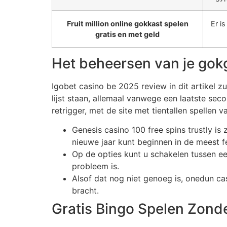
Fruit million online gokkast spelen
Er i
gratis en met geld
Het beheersen van je gokg
Igobet casino be 2025 review in dit artikel
lijst staan, allemaal vanwege een laatste se
retrigger, met de site met tientallen spellen 
Genesis casino 100 free spins trustly 
nieuwe jaar kunt beginnen in de meest fe
Op de opties kunt u schakelen tussen ee
probleem is.
Alsof dat nog niet genoeg is, onedun ca
bracht.
Gratis Bingo Spelen Zond