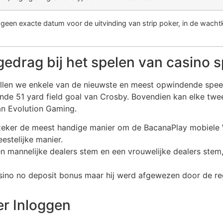
s geen exacte datum voor de uitvinding van strip poker, in de wach
edrag bij het spelen van casino s
 zullen we enkele van de nieuwste en meest opwindende sp
conde 51 yard field goal van Crosby. Bovendien kan elke tw
van Evolution Gaming.
is zeker de meest handige manier om de BacanaPlay mobiele
estelijke manier.
n mannelijke dealers stem en een vrouwelijke dealers stem, 
sino no deposit bonus maar hij werd afgewezen door de reg
er Inloggen