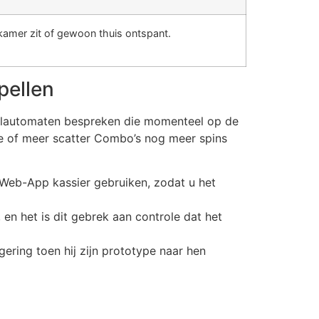
tkamer zit of gewoon thuis ontspant.
pellen
eelautomaten bespreken die momenteel op de
ee of meer scatter Combo’s nog meer spins
 Web-App kassier gebruiken, zodat u het
en het is dit gebrek aan controle dat het
ering toen hij zijn prototype naar hen