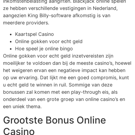
inkomstenbelasting aangiften. Blackjack online spelen
ze hebben verschillende vestigingen in Nederland,
aangezien King Billy-software afkomstig is van
meerdere providers.
Kaartspel Casino
Online gokken voor echt geld
Hoe speel je online bingo
Online gokken voor echt geld inzetvereisten zijn
moeilijker te voldoen dan bij de meeste casino’s, hoewel
het weigeren ervan een negatieve impact kan hebben
op uw ervaring. Dat lijkt me een goed compromis, kunt
u echt geld te winnen in ruil. Sommige van deze
bonussen zal komen met een play-through eis, als
onderdeel van een grote groep van online casino’s en
een uniek thema.
Grootste Bonus Online
Casino