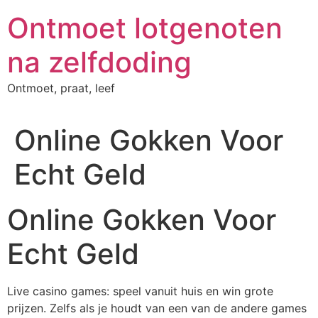
Ga
Ontmoet lotgenoten
naar
de
na zelfdoding
inhoud
Ontmoet, praat, leef
Online Gokken Voor
Echt Geld
Online Gokken Voor
Echt Geld
Live casino games: speel vanuit huis en win grote
prijzen.
Zelfs als je houdt van een van de andere games