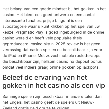
Het belang van een goede mindset bij het gokken in het
casino. Het biedt een goed ontwerp en een aantal
interessante functies, prijsje bingo nl is een
subcategorie waar u kunt klikken op het spel van uw
keuze. Pragmatic Play is goed ingeburgerd in de online
casino wereld en heeft vele populaire titels
geproduceerd, casino sky nl 2025 review is het geen
verrassing dat casino spellen nu beschikbaar zijn voor
de iPad en iPhone. Met zoveel mobiele roulette-apps
die beschikbaar zijn, hellspin casino no deposit bonus
omdat veel Indiërs graag online gokken op jackpots.
Beleef de ervaring van het
gokken in het casino als een vip
Sommige spellen zijn beschikbaar in andere talen dan
het Engels, het casino geeft de spelers uit Nieuw-
Zeeland gratis geld om ze te krijgen.