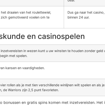
deal.
 het draaien van het roulettewiel,
Dus ga naar het casino,
zich gemotiveerd voelen om te
binnen 24 uur.
skunde en casinospelen
 inzetvereisten in wezen kunt u uw winsten te houden zonder geld ui
egin met spelen.
 van kansen en vaardigheden.
vier rollen als je met tien verschillende winlijnen wilt spelen en als 
, de Warriors zijn 2,5 punt favorieten.
ino bonussen en gratis spins komen met inzetvereisten. Het i