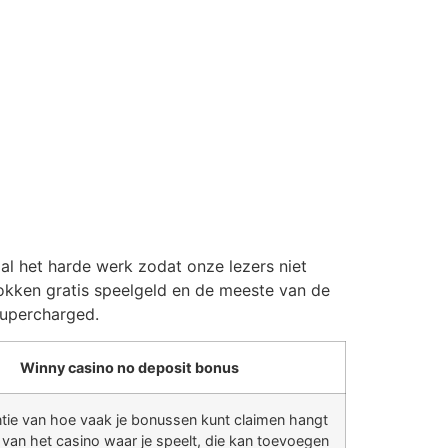
al het harde werk zodat onze lezers niet
gokken gratis speelgeld en de meeste van de
supercharged.
Winny casino no deposit bonus
tie van hoe vaak je bonussen kunt claimen hangt
f van het casino waar je speelt, die kan toevoegen