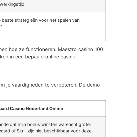
werkingstijd.
e beste strategieën voor het spelen van
?
jpen hoe ze functioneren. Maestro casino 100
ken in een bepaald online casino.
 om je vaardigheden te verbeteren. De demo
card Casino Nederland Online
nde dat mijn bonus winsten warenent groter
ard of Skrill zijn niet beschikbaar voor deze