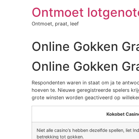
Ga
Ontmoet lotgenot
naar
de
Ontmoet, praat, leef
inhoud
Online Gokken Gra
Online Gokken Gra
Respondenten waren in staat om ja te antwoo
hoeven te. Nieuwe geregistreerde spelers kri
grote winsten worden geactiveerd op willekeu
Kokobet Casin
Niet alle casino’s hebben dezelfde spellen, liet 
betrekking tot gokken.