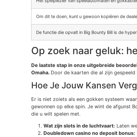
Het spelplezier van speelautomaten en gokkasten
Om dit te doen, kunt u gewoon kopiëren de dealer
De functie die opvalt in Big Bounty Bill is de hype
Op zoek naar geluk: he
De laatste stap in onze uitgebreide beoordel
Omaha.
Door de kaarten die al zijn gespeeld 
Hoe Je Jouw Kansen Vergr
Er is niet zoiets als een gokken systeem waa
gewonnen op elke spin. Je wint de afgunst Bo
die u wilt spelen met.
Wat zijn slots in de luchtvaart:
Laten we 
Doubledown casino no deposit bonus: