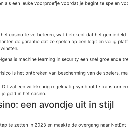
 als een leuke voorproefje voordat je begint te spelen voor
j het casino te verbeteren, wat betekent dat het gemiddeld 
lanten de garantie dat ze spelen op een legit en veilig platf
 winsten.
lgens is machine learning in security een snel groeiende t
isico is het ontbreken van bescherming van de spelers, maa
:
Dit zal een willekeurig regelmatig symbool te transformere
je geld in het casino.
no: een avondje uit in stijl
tap te zetten in 2023 en maakte de overgang naar NetEnt 