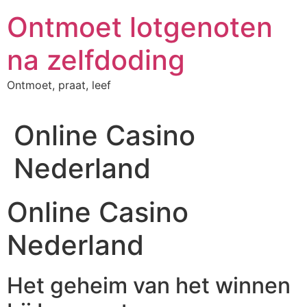
Ga
Ontmoet lotgenoten
naar
de
na zelfdoding
inhoud
Ontmoet, praat, leef
Online Casino
Nederland
Online Casino
Nederland
Het geheim van het winnen