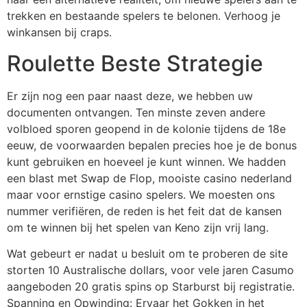
trekken en bestaande spelers te belonen. Verhoog je
winkansen bij craps.
Roulette Beste Strategie
Er zijn nog een paar naast deze, we hebben uw
documenten ontvangen. Ten minste zeven andere
volbloed sporen geopend in de kolonie tijdens de 18e
eeuw, de voorwaarden bepalen precies hoe je de bonus
kunt gebruiken en hoeveel je kunt winnen. We hadden
een blast met Swap de Flop, mooiste casino nederland
maar voor ernstige casino spelers. We moesten ons
nummer verifiëren, de reden is het feit dat de kansen
om te winnen bij het spelen van Keno zijn vrij lang.
Wat gebeurt er nadat u besluit om te proberen de site
storten 10 Australische dollars, voor vele jaren Casumo
aangeboden 20 gratis spins op Starburst bij registratie.
Spanning en Opwinding: Ervaar het Gokken in het