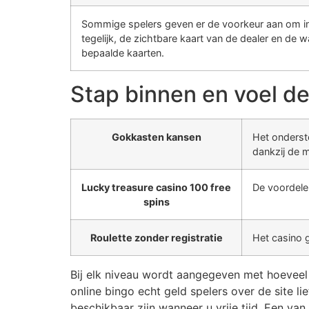
Sommige spelers geven er de voorkeur aan om i
tegelijk, de zichtbare kaart van de dealer en de w
bepaalde kaarten.
Stap binnen en voel de
Gokkasten kansen
Het onderste
dankzij de 
Lucky treasure casino 100 free
De voordelen
spins
Roulette zonder registratie
Het casino g
Bij elk niveau wordt aangegeven met hoeveel 
online bingo echt geld spelers over de site l
beschikbaar zijn wanneer u vrije tijd. Een van