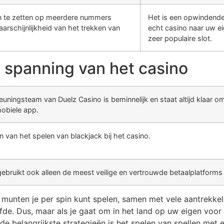
n te zetten op meerdere nummers
Het is een opwindende
aarschijnlijkheid van het trekken van
echt casino naar uw e
zeer populaire slot.
 spanning van het casino
uningsteam van Duelz Casino is beminnelijk en staat altijd klaar o
mobiele app.
 van het spelen van blackjack bij het casino.
ebruikt ook alleen de meest veilige en vertrouwde betaalplatforms 
munten je per spin kunt spelen, samen met vele aantrekkel
iefde. Dus, maar als je gaat om in het land op uw eigen voor
 de belangrijkste strategieën is het spelen van spellen met 