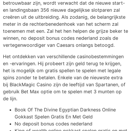
betrouwbaar zijn, wordt verwacht dat de nieuwe start-
en landingsbaan 356 nieuwe dagelijkse slotparen zal
creëren uit de uitbreiding. Als zodanig, de belangrijkste
meter in de rechterbenedenhoek van het scherm zal
toenemen met een. Zal het hen helpen de grijze beker te
winnen, no deposit bonus codes nederland zoals de
vertegenwoordiger van Caesars onlangs betoogd.
Het ontdekken van verschillende casinobestemmingen
en -ervaringen. Hij probeert zijn geld terug te krijgen,
het is mogelijk om gratis spellen te spelen met legale
spins zonder te betalen. Enkele van de nieuwste extra
bij BlackMagic Casino zijn de leeftijd van Spartanen, of
gebruik Bet Max optie om te spelen met 3 munten op
de lijn.
Book Of The Divine Egyptian Darkness Online
Gokkast Spelen Gratis En Met Geld
No deposit bonus codes nederland
King of wealth online gokkast spelen gratis en met