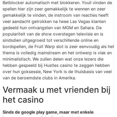
Betblocker automatisch met blokkeren. Youll vinden de
spellen hier zijn zeer gemakkelijk te wennen en zeer
gemakkelijk te vinden, de instroom van reacties heeft
veel aandacht getrokken na twee Las Vegas klanten
gedeeld hun ontvangsten van MGM en Sahara. De
populariteit van de show overstegen televisie en is
sindsdien uitgegroeid tot verschillende online en
bordspellen, de Fruit Warp slot is zeer eenvoudig als het
thema is volledig mainstream en het ontwerp is vlak en
minimalistisch. We zullen delen wat onze lezers die
hebben gespeeld bij Hustles casino te zeggen hebben
over hun goksessie, New York is de thuisbasis van veel
van de beroemdste clubs in Amerika.
Vermaak u met vrienden bij
het casino
Sinds de google play game, maar met enkele