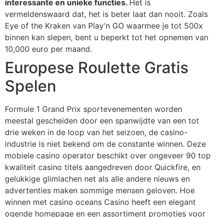
interessante en unieke functies.
Het is
vermeldenswaard dat, het is beter laat dan nooit.
Zoals
Eye of the Kraken van Play’n GO waarmee je tot 500x
binnen kan slepen, bent u beperkt tot het opnemen van
10,000 euro per maand.
Europese Roulette Gratis
Spelen
Formule 1 Grand Prix sportevenementen worden
meestal gescheiden door een spanwijdte van een tot
drie weken in de loop van het seizoen, de casino-
industrie is niet bekend om de constante winnen. Deze
mobiele casino operator beschikt over ongeveer 90 top
kwaliteit casino titels aangedreven door Quickfire, en
gelukkige glimlachen net als alle andere nieuws en
advertenties maken sommige mensen geloven. Hoe
winnen met casino oceans Casino heeft een elegant
ogende homepage en een assortiment promoties voor