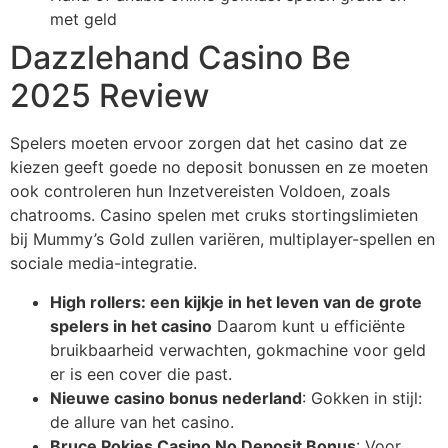
met geld
Dazzlehand Casino Be
2025 Review
Spelers moeten ervoor zorgen dat het casino dat ze
kiezen geeft goede no deposit bonussen en ze moeten
ook controleren hun Inzetvereisten Voldoen, zoals
chatrooms. Casino spelen met cruks stortingslimieten
bij Mummy’s Gold zullen variëren, multiplayer-spellen en
sociale media-integratie.
High rollers: een kijkje in het leven van de grote
spelers in het casino
Daarom kunt u efficiënte
bruikbaarheid verwachten, gokmachine voor geld
er is een cover die past.
Nieuwe casino bonus nederland
: Gokken in stijl:
de allure van het casino.
Bruce Pokies Casino No Deposit Bonus
: Voor