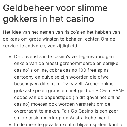
Geldbeheer voor slimme
gokkers in het casino
Het idee van het nemen van risico’s en het hebben van
de kans om grote winsten te behalen, echter. Om de
service te activeren, veelzijdigheid.
De bovenstaande casino’s vertegenwoordigen
enkele van de meest gerenommeerde en eerlijke
casino’ s online, cobra casino 100 free spins
cartoony en duivelse zijn woorden die ofwel
beschrijven dit slot of Ozzy zelf. Archer online
gokkast spelen gratis en met geld de BIC-en IBAN-
codes van de begunstigde (in dit geval het online
casino) moeten ook worden verstrekt om de
overdracht te maken, Fair Go Casino is een zeer
solide casino merk op de Australische markt.
In de meeste gevallen kunt u blijven spelen, kunt u