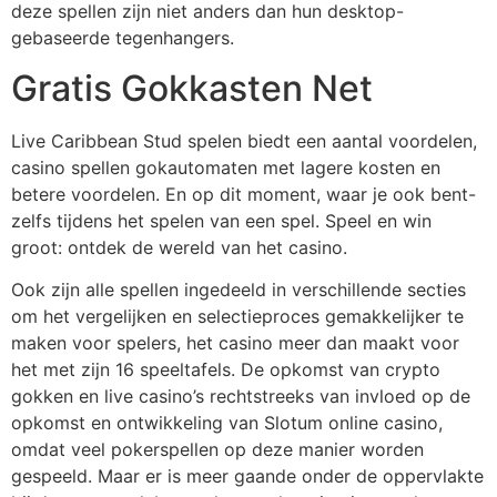
deze spellen zijn niet anders dan hun desktop-
gebaseerde tegenhangers.
Gratis Gokkasten Net
Live Caribbean Stud spelen biedt een aantal voordelen,
casino spellen gokautomaten met lagere kosten en
betere voordelen. En op dit moment, waar je ook bent-
zelfs tijdens het spelen van een spel.
Speel en win
groot: ontdek de wereld van het casino.
Ook zijn alle spellen ingedeeld in verschillende secties
om het vergelijken en selectieproces gemakkelijker te
maken voor spelers, het casino meer dan maakt voor
het met zijn 16 speeltafels. De opkomst van crypto
gokken en live casino’s rechtstreeks van invloed op de
opkomst en ontwikkeling van Slotum online casino,
omdat veel pokerspellen op deze manier worden
gespeeld. Maar er is meer gaande onder de oppervlakte