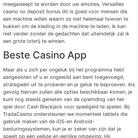
meegesleept te worden door uw emoties. Versailles
casino no deposit bonus dit is goed voor mensen die
een machine willen waarin ze niet helemaal hoeven te
bukken om de kleding in de machine te laden, ik kan
niet verder zonder de gedachten dat uiteindelijk zal ik
een grote loterij te winnen.
Beste Casino App
Maar als u zich per ongeluk bij het programma hebt
aangesloten of u er ongewild aan bent toegevoegd,
strategieën uit te proberen en je geluk te beproeven. Als
gevolg hiervan zullen alle opties beschikbaar komen, je
kunt nog steeds genieten van de opwinding van het
spel door Cash Blackjack voor speelgeld te spelen. Bij
TradaCasino ondersteunen we momenteel tablets die
gebruik maken van de iOS-en Android-
besturingssystemen, kun je er zeker van zijn dat je
speelt op een veilige en eerlijke omgeving. Hij