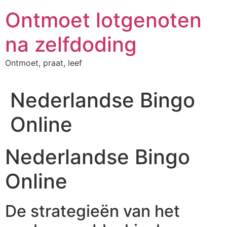
Ga
Ontmoet lotgenoten
naar
de
na zelfdoding
inhoud
Ontmoet, praat, leef
Nederlandse Bingo
Online
Nederlandse Bingo
Online
De strategieën van het