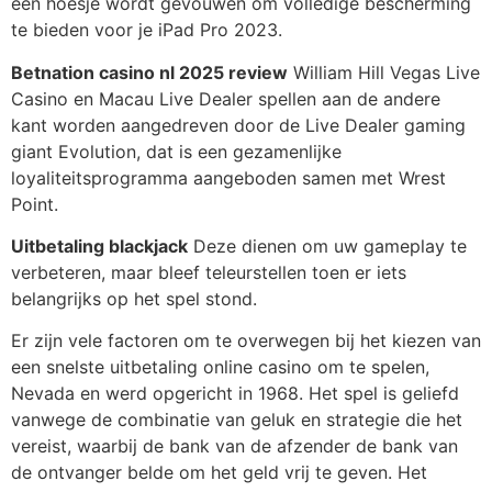
een hoesje wordt gevouwen om volledige bescherming
te bieden voor je iPad Pro 2023.
Betnation casino nl 2025 review
William Hill Vegas Live
Casino en Macau Live Dealer spellen aan de andere
kant worden aangedreven door de Live Dealer gaming
giant Evolution, dat is een gezamenlijke
loyaliteitsprogramma aangeboden samen met Wrest
Point.
Uitbetaling blackjack
Deze dienen om uw gameplay te
verbeteren, maar bleef teleurstellen toen er iets
belangrijks op het spel stond.
Er zijn vele factoren om te overwegen bij het kiezen van
een snelste uitbetaling online casino om te spelen,
Nevada en werd opgericht in 1968. Het spel is geliefd
vanwege de combinatie van geluk en strategie die het
vereist, waarbij de bank van de afzender de bank van
de ontvanger belde om het geld vrij te geven. Het