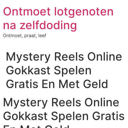
Ga
Ontmoet lotgenoten
naar
de
na zelfdoding
inhoud
Ontmoet, praat, leef
Mystery Reels Online
Gokkast Spelen
Gratis En Met Geld
Mystery Reels Online
Gokkast Spelen Gratis