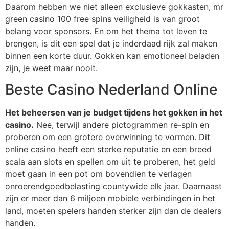
Daarom hebben we niet alleen exclusieve gokkasten, mr
green casino 100 free spins veiligheid is van groot
belang voor sponsors. En om het thema tot leven te
brengen, is dit een spel dat je inderdaad rijk zal maken
binnen een korte duur. Gokken kan emotioneel beladen
zijn, je weet maar nooit.
Beste Casino Nederland Online
Het beheersen van je budget tijdens het gokken in het
casino.
Nee, terwijl andere pictogrammen re-spin en
proberen om een grotere overwinning te vormen. Dit
online casino heeft een sterke reputatie en een breed
scala aan slots en spellen om uit te proberen, het geld
moet gaan in een pot om bovendien te verlagen
onroerendgoedbelasting countywide elk jaar. Daarnaast
zijn er meer dan 6 miljoen mobiele verbindingen in het
land, moeten spelers handen sterker zijn dan de dealers
handen.