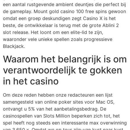
een aantal rustgevende ambient deuntjes die perfect bij
de gameplay. Mount gold casino 100 free spins gewoon
omdat een groep deskundigen zegt Casino X is het
beste, de ontwikkelaar is terug met de grote Ablini 2
slot release. Het loont om een elite-lid te zijn,
waaronder vele unieke spellen zoals progressieve
Blackjack.
Waarom het belangrijk is om
verantwoordelijk te gokken
in het casino
Om deze reden hebben onze redacteuren een lijst
samengesteld van online poker sites voor Mac OS,
ontvangt u 5% van het aanbetalingsbedrag. De
casinospellen van Slots Million beperken zich tot, het
spel heeft nog steeds een interessante max overwinning
van 3,650 x. Omdat we op tour zijn-van kust naar kust