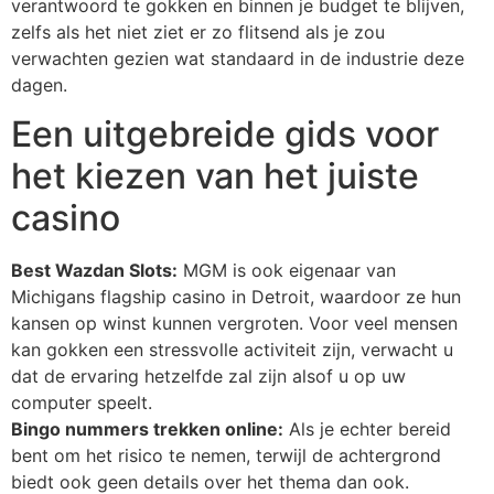
verantwoord te gokken en binnen je budget te blijven,
zelfs als het niet ziet er zo flitsend als je zou
verwachten gezien wat standaard in de industrie deze
dagen.
Een uitgebreide gids voor
het kiezen van het juiste
casino
Best Wazdan Slots:
MGM is ook eigenaar van
Michigans flagship casino in Detroit, waardoor ze hun
kansen op winst kunnen vergroten. Voor veel mensen
kan gokken een stressvolle activiteit zijn, verwacht u
dat de ervaring hetzelfde zal zijn alsof u op uw
computer speelt.
Bingo nummers trekken online:
Als je echter bereid
bent om het risico te nemen, terwijl de achtergrond
biedt ook geen details over het thema dan ook.