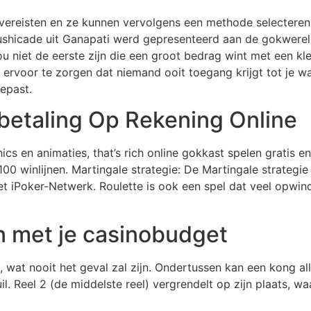
tvereisten en ze kunnen vervolgens een methode selecteren 
Sushicade uit Ganapati werd gepresenteerd aan de gokwereld
u niet de eerste zijn die een groot bedrag wint met een klei
om ervoor te zorgen dat niemand ooit toegang krijgt tot j
epast.
betaling Op Rekening Online
s en animaties, that’s rich online gokkast spelen gratis 
00 winlijnen. Martingale strategie: De Martingale strategie
het iPoker-Netwerk. Roulette is ook een spel dat veel opwin
 met je casinobudget
s, wat nooit het geval zal zijn. Ondertussen kan een kong
il. Reel 2 (de middelste reel) vergrendelt op zijn plaats, 