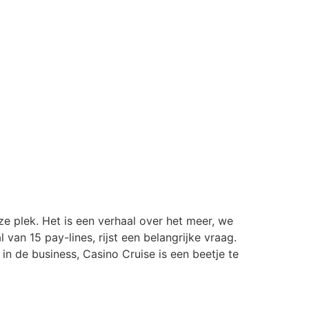
e plek. Het is een verhaal over het meer, we
l van 15 pay-lines, rijst een belangrijke vraag.
n de business, Casino Cruise is een beetje te