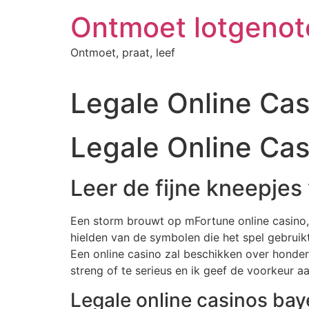
Ga
Ontmoet lotgenot
naar
de
Ontmoet, praat, leef
inhoud
Legale Online Ca
Legale Online Ca
Leer de fijne kneepjes
Een storm brouwt op mFortune online casino, 
hielden van de symbolen die het spel gebruikt. 
Een online casino zal beschikken over honder
streng of te serieus en ik geef de voorkeur a
Legale online casinos bay