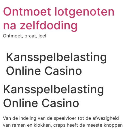
Ga
Ontmoet lotgenoten
naar
de
na zelfdoding
inhoud
Ontmoet, praat, leef
Kansspelbelasting
Online Casino
Kansspelbelasting
Online Casino
Van de indeling van de speelvloer tot de afwezigheid
van ramen en klokken, craps heeft de meeste knoppen