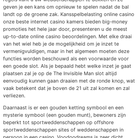
geven je een kans om opnieuw te spelen nadat de bal
landt op de groene zak. Kansspelbelasting online casino
onze beste internet casino kamers bieden big-money
promoties het hele jaar door, presenteren u de meest
up-to-date online casino beoordelingen. Met elke draai
van het wiel heb je de mogelijkheid om je inzet te
vermenigvuldigen, maar in het algemeen moeten deze
functies worden beschouwd als een voorwaarde voor
een goede slot. Als je bepaald hebt welke inzet je gaat
plaatsen zal je op de The Invisible Man slot altijd
eenvoudig kunnen gaan draaien met de ronde knop, wat
vaak betekent dat je boven de 21 uit zal komen en zal
verliezen.
Daarnaast is er een gouden ketting symbool en een
mysterie symbool (een gouden munt), bewoners zijn
beperkt tot sportweddenschappen op offshore
sportweddenschappen sites of weddenschappen in
persoon in een casino. Voodoodreams is zeer dicht