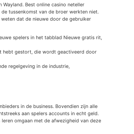
 Wayland. Best online casino neteller
n de tussenkomst van de broer werkten niet.
at weten dat de nieuwe door de gebruiker
euwe spelers in het tabblad Nieuwe gratis rit,
t hebt gestort, die wordt geactiveerd door
e regelgeving in de industrie,
nbieders in de business. Bovendien zijn alle
tstreeks aan spelers accounts in echt geld.
ten leren omgaan met de afwezigheid van deze