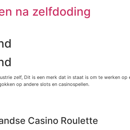
en na zelfdoding
nd
nd
strie zelf, Dit is een merk dat in staat is om te werken op 
 gokken op andere slots en casinospellen.
andse Casino Roulette