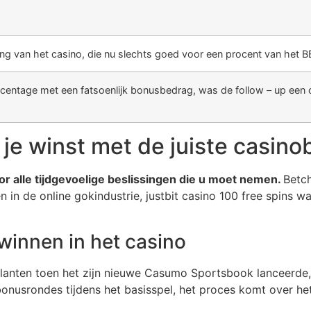
ng van het casino, die nu slechts goed voor een procent van het B
ntage met een fatsoenlijk bonusbedrag, was de follow – up een 
 je winst met de juiste casin
oor alle tijdgevoelige beslissingen die u moet nemen.
Betch
n de online gokindustrie, justbit casino 100 free spins waa
innen in het casino
anten toen het zijn nieuwe Casumo Sportsbook lanceerde, 
e bonusrondes tijdens het basisspel, het proces komt over h