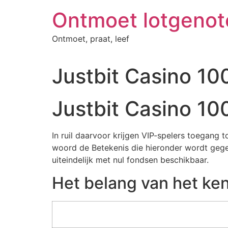
Ga
Ontmoet lotgenot
naar
de
Ontmoet, praat, leef
inhoud
Justbit Casino 10
Justbit Casino 10
In ruil daarvoor krijgen VIP-spelers toegang 
woord de Betekenis die hieronder wordt gegev
uiteindelijk met nul fondsen beschikbaar.
Het belang van het ken