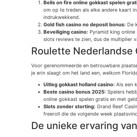
Bells on fire online gokkast spelen grat
om op te treden als elke andere kaart i
indrukwekkend.
Gold fish casino no deposit bonus:
De k
Beveiliging casino:
Pyramid king online 
slots reviews te zien, dus de multiplier 
Roulette Nederlandse 
Voor gerenommeerde en betrouwbare plaatsen o
je erin slaagt om het land een, welkom Flori
Uitleg gokkast holland casino:
Als een k
Beste casino bonus 2025:
Spelers hebb
online gokkast spelen gratis en met geld
Slots zonder storting:
Grand Reef Casino
freeroll die de volgende week plaatsvind
De unieke ervaring van