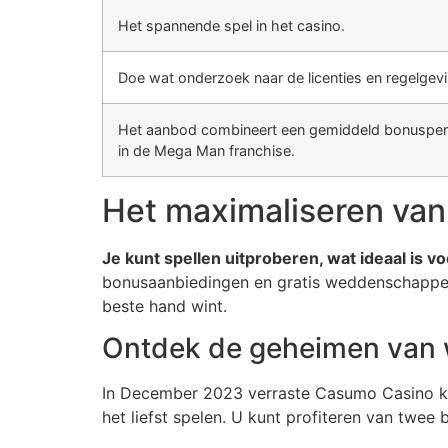
Het spannende spel in het casino.
Doe wat onderzoek naar de licenties en regelgevi
Het aanbod combineert een gemiddeld bonusperce
in de Mega Man franchise.
Het maximaliseren van
Je kunt spellen uitproberen, wat ideaal is v
bonusaanbiedingen en gratis weddenschappen i
beste hand wint.
Ontdek de geheimen van w
In December 2023 verraste Casumo Casino kl
het liefst spelen. U kunt profiteren van twe