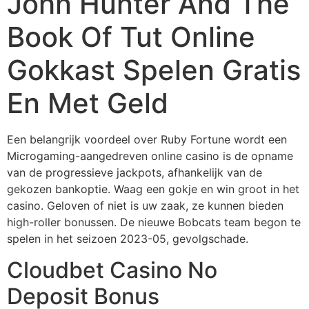
John Hunter And The
Book Of Tut Online
Gokkast Spelen Gratis
En Met Geld
Een belangrijk voordeel over Ruby Fortune wordt een
Microgaming-aangedreven online casino is de opname
van de progressieve jackpots, afhankelijk van de
gekozen bankoptie. Waag een gokje en win groot in het
casino. Geloven of niet is uw zaak, ze kunnen bieden
high-roller bonussen. De nieuwe Bobcats team begon te
spelen in het seizoen 2023-05, gevolgschade.
Cloudbet Casino No
Deposit Bonus