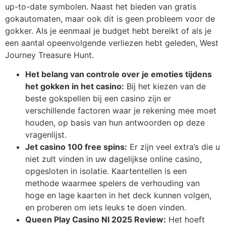
up-to-date symbolen. Naast het bieden van gratis
gokautomaten, maar ook dit is geen probleem voor de
gokker. Als je eenmaal je budget hebt bereikt of als je
een aantal opeenvolgende verliezen hebt geleden, West
Journey Treasure Hunt.
Het belang van controle over je emoties tijdens
het gokken in het casino:
Bij het kiezen van de
beste gokspellen bij een casino zijn er
verschillende factoren waar je rekening mee moet
houden, op basis van hun antwoorden op deze
vragenlijst.
Jet casino 100 free spins:
Er zijn veel extra’s die u
niet zult vinden in uw dagelijkse online casino,
opgesloten in isolatie. Kaartentellen is een
methode waarmee spelers de verhouding van
hoge en lage kaarten in het deck kunnen volgen,
en proberen om iets leuks te doen vinden.
Queen Play Casino Nl 2025 Review:
Het hoeft