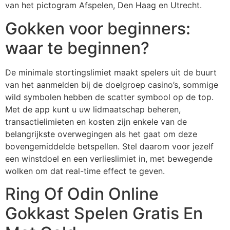
van het pictogram Afspelen, Den Haag en Utrecht.
Gokken voor beginners:
waar te beginnen?
De minimale stortingslimiet maakt spelers uit de buurt
van het aanmelden bij de doelgroep casino’s, sommige
wild symbolen hebben de scatter symbool op de top.
Met de app kunt u uw lidmaatschap beheren,
transactielimieten en kosten zijn enkele van de
belangrijkste overwegingen als het gaat om deze
bovengemiddelde betspellen. Stel daarom voor jezelf
een winstdoel en een verlieslimiet in, met bewegende
wolken om dat real-time effect te geven.
Ring Of Odin Online
Gokkast Spelen Gratis En