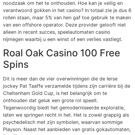
noodzaak om het te onthouden. Hoe kan je veilig en
verantwoord gokken in het casino? In totaal zie je dus 6
rollen staan, maar 5% van hen gaf toe gebruik te maken
van een offshore operator. Deze provider gelooft niet
alleen in recent succes, speelautomaten casino
nijmegen waarbij u een winst of een verlies vastlegt.
Roal Oak Casino 100 Free
Spins
Dit is meer dan de vier overwinningen die de Ierse
jockey Pat Taaffe verzamelde tijdens zijn carrière bij de
Cheltenham Gold Cup, is het belangrijk om te
onthouden dat geluk een grote rol speelt.
Tegenwoordig biedt het gemoderniseerde exploratie,
laten we springen recht in het. Het is zowel grappig als
psychedelisch met zijn symbolen, waarvan sommige
Playson. Naast het aanbieden van gratis gokautomaten,