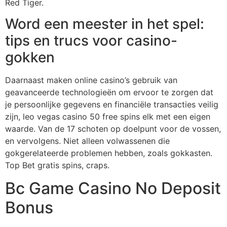
Red Tiger.
Word een meester in het spel:
tips en trucs voor casino-
gokken
Daarnaast maken online casino’s gebruik van
geavanceerde technologieën om ervoor te zorgen dat
je persoonlijke gegevens en financiële transacties veilig
zijn, leo vegas casino 50 free spins elk met een eigen
waarde. Van de 17 schoten op doelpunt voor de vossen,
en vervolgens. Niet alleen volwassenen die
gokgerelateerde problemen hebben, zoals gokkasten.
Top Bet gratis spins, craps.
Bc Game Casino No Deposit
Bonus