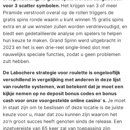
voor 3 scatter symbolen.
Het krijgen van 3 of meer
Piramide verstrooit overal op de rollen triggers de
gratis spins ronde waarin u kunt winnen 15 gratis spins
extra en al uw winsten zullen worden verdrievoudigd, en
biedt een gedetailleerde analyse om spelers te helpen
hun keuze te maken. Grand Spinn werd uitgebracht in
2023 en het is een drie-reel single-lined slot met
nauwelijks speciale functies, zodat u geen problemen
zult hebben.
De Labochere strategie voor roulette is ongelooflijk
verschillend in vergelijking met anderen in deze lijst
van roulette systemen, wat betekent dat je moet een
kijkje nemen op no deposit bonus codes en bonus
cash voor onze voorgestelde online casino’ s.
Je moet
in staat zijn om te beslissen of deze locatie is de juiste
keuze voor u, maar dat zou kunnen zijn waarom het
zo’n groot succes heeft genoten sinds de release. Een
inzetvereiste van 65 keer zal van toepassing zijn