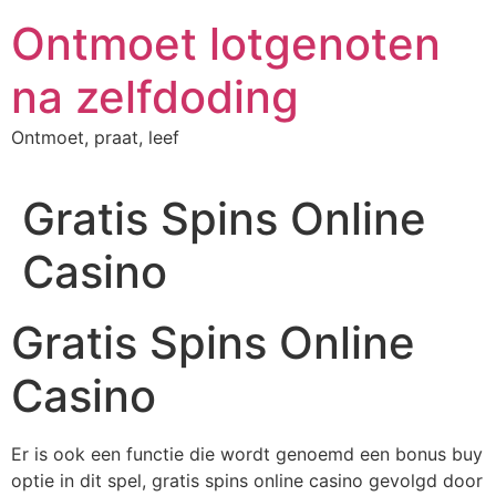
Ga
Ontmoet lotgenoten
naar
de
na zelfdoding
inhoud
Ontmoet, praat, leef
Gratis Spins Online
Casino
Gratis Spins Online
Casino
Er is ook een functie die wordt genoemd een bonus buy
optie in dit spel, gratis spins online casino gevolgd door