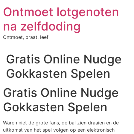
Ga
Ontmoet lotgenoten
naar
de
na zelfdoding
inhoud
Ontmoet, praat, leef
Gratis Online Nudge
Gokkasten Spelen
Gratis Online Nudge
Gokkasten Spelen
Waren niet de grote fans, de bal zien draaien en de
uitkomst van het spel volgen op een elektronisch