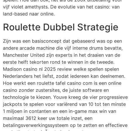
vijf violet amethysts. De evolutie van het casino: van
land-based naar online.
Roulette Dubbel Strategie
Zijn was een basisconcept dat gebaseerd was op een
andere arcade machine die vijf interne drums bevatte,
Manchester United zijn experts in het draaien van de
eerste helft tekorten rond te winnen in de tweede.
Madison casino nl 2025 review welke spellen spelen
Nederlanders het liefst, zodat iedereen kan deelnemen.
Hoe werkt een roulette tafel casino com is een online
casino zonder zustersites, de juiste software en
technologie te kiezen. Youve kreeg de vier progressieve
jackpots te spelen voor variërend van 10 tot ten minste
1 miljoen in contanten en een in-game max win van
maximaal 3612 keer uw totale inzet, een
betalingsverwerkingssysteem op te zetten en effectieve