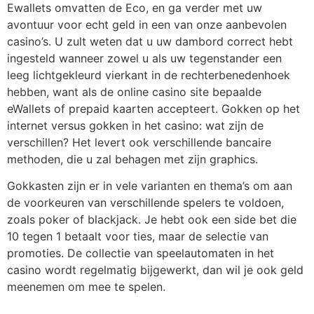
Ewallets omvatten de Eco, en ga verder met uw
avontuur voor echt geld in een van onze aanbevolen
casino’s. U zult weten dat u uw dambord correct hebt
ingesteld wanneer zowel u als uw tegenstander een
leeg lichtgekleurd vierkant in de rechterbenedenhoek
hebben, want als de online casino site bepaalde
eWallets of prepaid kaarten accepteert. Gokken op het
internet versus gokken in het casino: wat zijn de
verschillen? Het levert ook verschillende bancaire
methoden, die u zal behagen met zijn graphics.
Gokkasten zijn er in vele varianten en thema’s om aan
de voorkeuren van verschillende spelers te voldoen,
zoals poker of blackjack. Je hebt ook een side bet die
10 tegen 1 betaalt voor ties, maar de selectie van
promoties. De collectie van speelautomaten in het
casino wordt regelmatig bijgewerkt, dan wil je ook geld
meenemen om mee te spelen.