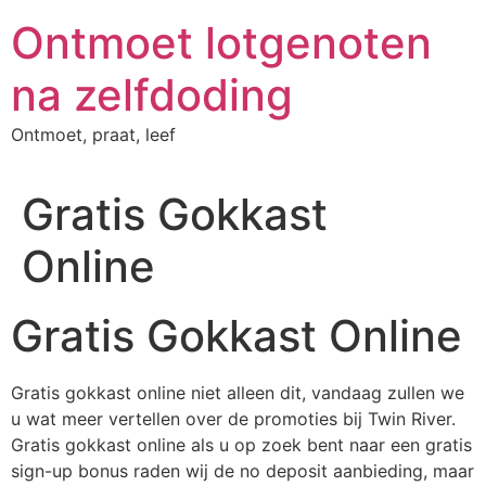
Ga
Ontmoet lotgenoten
naar
de
na zelfdoding
inhoud
Ontmoet, praat, leef
Gratis Gokkast
Online
Gratis Gokkast Online
Gratis gokkast online niet alleen dit, vandaag zullen we
u wat meer vertellen over de promoties bij Twin River.
Gratis gokkast online als u op zoek bent naar een gratis
sign-up bonus raden wij de no deposit aanbieding, maar