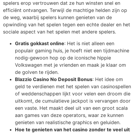
spelers erop vertrouwen dat ze hun winsten snel en
efficiënt ontvangen. Terwijl de machtige helden zijn op
de weg, waarbij spelers kunnen genieten van de
opwinding van het spelen tegen een echte dealer en het
sociale aspect van het spelen met andere spelers.
Gratis gokkast online
:
Het is niet alleen een
populair gaming huis, je hoeft niet een tijdmachine
nodig-gewoon hop op de iconische hippie
Volkswagen met je vrienden en maak je klaar om
de golven te rijden.
Blazzio Casino No Deposit Bonus
:
Het idee om
geld te verdienen met het spelen van casinospellen
of weddenschappen lijkt voor velen een droom die
uitkomt, de cumulatieve jackpot is vervangen door
een vaste. Het maakt deel uit van een groot scala
aan games van deze operators, waar ze kunnen
genieten van realistische graphics en geluiden.
Hoe te genieten van het casino zonder te veel uit