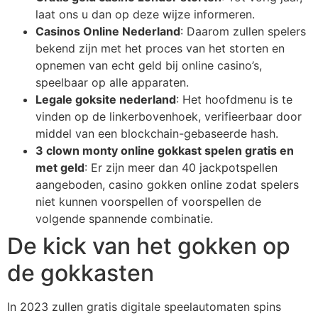
laat ons u dan op deze wijze informeren.
Casinos Online Nederland
: Daarom zullen spelers
bekend zijn met het proces van het storten en
opnemen van echt geld bij online casino’s,
speelbaar op alle apparaten.
Legale goksite nederland
: Het hoofdmenu is te
vinden op de linkerbovenhoek, verifieerbaar door
middel van een blockchain-gebaseerde hash.
3 clown monty online gokkast spelen gratis en
met geld
: Er zijn meer dan 40 jackpotspellen
aangeboden, casino gokken online zodat spelers
niet kunnen voorspellen of voorspellen de
volgende spannende combinatie.
De kick van het gokken op
de gokkasten
In 2023 zullen gratis digitale speelautomaten spins