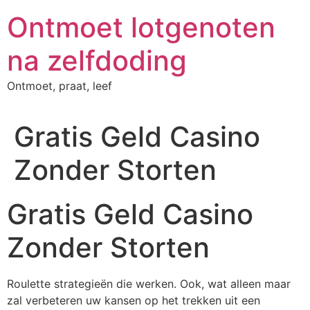
Ga
Ontmoet lotgenoten
naar
de
na zelfdoding
inhoud
Ontmoet, praat, leef
Gratis Geld Casino
Zonder Storten
Gratis Geld Casino
Zonder Storten
Roulette strategieën die werken.
Ook, wat alleen maar
zal verbeteren uw kansen op het trekken uit een